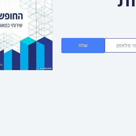
ות
שלח