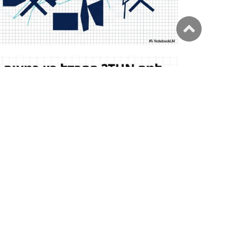
גלילה
לראש
העמוד